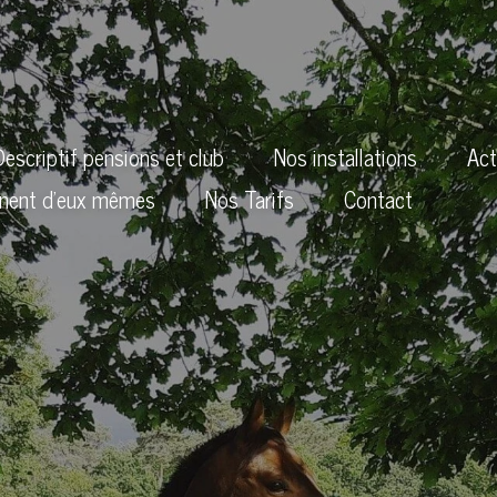
escriptif pensions et club
Nos installations
Act
gnent d'eux mêmes
Nos Tarifs
Contact